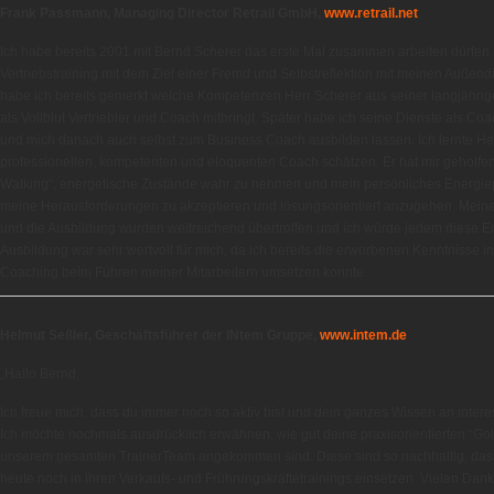
Frank Passmann, Managing Director Retrail GmbH,
www.retrail.net
Ich habe bereits 2001 mit Bernd Scherer das erste Mal zusammen arbeiten dürfen
Vertriebstraining mit dem Ziel einer Fremd und Selbstreflektion mit meinen Außend
habe ich bereits gemerkt welche Kompetenzen Herr Scherer aus seiner langjährige
als Vollblut Vertriebler und Coach mitbringt. Später habe ich seine Dienste als 
und mich danach auch selbst zum Business Coach ausbilden lassen. Ich lernte Her
professionellen, kompetenten und eloquenten Coach schätzen. Er hat mir geholfen
Walking“, energetische Zustände wahr zu nehmen und mein persönliches Energiepo
meine Herausforderungen zu akzeptieren und lösungsorientiert anzugehen. Mei
und die Ausbildung wurden weitreichend übertroffen und ich würde jedem diese E
Ausbildung war sehr wertvoll für mich, da ich bereits die erworbenen Kenntnisse
Coaching beim Führen meiner Mitarbeitern umsetzen konnte.
Helmut Seßler, Geschäftsführer der INtem Gruppe,
www.intem.de
„Hallo Bernd,
Ich freue mich, dass du immer noch so aktiv bist und dein ganzes Wissen an intere
Ich möchte nochmals ausdrücklich erwähnen, wie gut deine praxisorientierten “
unserem gesamten TrainerTeam angekommen sind. Diese sind so nachhaltig, das
heute noch in ihren Verkaufs- und Frührungskräftetrainings einsetzen. Vielen Dank