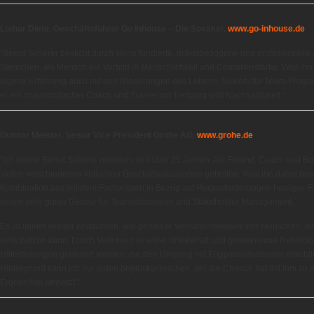
Lothar Diete, Geschäftsführer Go Inhouse – Die Speaker,
www.go-inhouse.de
“Bernd Scherer besticht durch seine fundierte, praxisbezogene und professionelle Art
Sternchen, als Mensch ein Vorbild in Menschlichkeit und Charakterstärke. Was ihn
eigene Erfahrung auch mit den Niederungen des Lebens. Sowohl für Team-Programm
er ein charismatischer Coach und Trainer mit Tiefgang und Nachhaltigkeit.“
Gunnar Meister, Senior Vice President Grohe AG,
www.grohe.de
“Ich kenne Bernd Scherer nunmehr seit über 25 Jahren. Als Freund, Coach und Busi
vielen verschiedenen kritischen Geschäftssituationen geholfen. Was ihn dabei bes
Kombination aus solidem Fachwissen in Bezug auf Herausforderungen heutiger 
einem sehr guten Gespür für Teamsituationen und Stakeholder Management.
Es ist immer wieder erstaunlich, wie genau er Verhaltensweisen von Menschen, di
einschätzen kann. Durch Vertrauen in seine Urteilskraft und gemeinsame Reflekti
Hilfestellungen generiert werden, die den Umgang mit Engpasssituationen erhebli
Hintergrund kann ich nur jeden beglückwünschen, der die Chance hat mit ihm zu 
Ergebnisse umsetzt.”