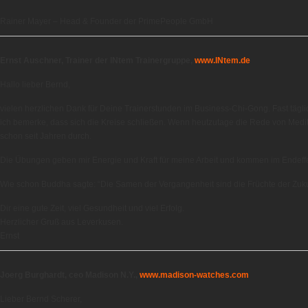
Rainer Mayer – Head & Founder der PrimePeople GmbH
Ernst Auschner, Trainer der INtem Trainergruppe,
www.INtem.de
Hallo lieber Bernd,
vielen herzlichen Dank für Deine Trainerstunden im Business-Chi-Gong. Fast tägl
ich bemerke, dass sich die Kreise schließen. Wenn heutzutage die Rede von Meditat
schon seit Jahren durch.
Die Übungen geben mir Energie und Kraft für meine Arbeit und kommen im Endeff
Wie schon Buddha sagte: “Die Samen der Vergangenheit sind die Früchte der Zuku
Dir eine gute Zeit, viel Gesundheit und viel Erfolg.
Herzlicher Gruß aus Leverkusen.
Ernst
Joerg Burghardt, ceo Madison N.Y.,
www.madison-watches.com
Lieber Bernd Scherer,