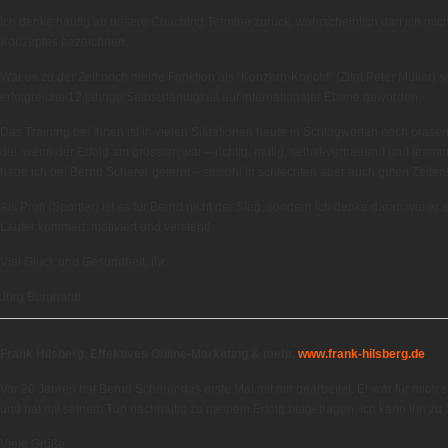
ich denke häufig an unsere Coaching Termine zurück, wahrscheinlich darf ich mich
Konzeptes bezeichnen.
War es zu der Zeit noch meine Funktion als “Konzern-Knecht” (Zitat Peter Müller) so
erfolgreiche 12 jährige Selbstständigkeit auf internationaler Ebene geworden.
Das Training bei Ihnen ist in vielen Situationen heute in Schlagworten noch präsen
die, wenn der Erfolg am grössten war – richtig, mutig, selbst-vertrauend und teamo
habe ich bei Bernd Scherer gelernt – sowohl in schlechten aber auch guten Zeiten
Als Profi (Sportler) ist es für Bernd nicht der Sieg, sondern ich denke daran wie er
Läufer kümmert, motiviert und versteht!
Viel Glück und Gesundheit, Ihr
Jörg Burghardt
Frank Hilsberg, Effektives Online-Marketing & mehr,
www.frank-hilsberg.de
Vor 20 Jahren hat Bernd Scherer das erste Mal mit mir gearbeitet. Er war für mich
und hat mit seinem Tun nachhaltig zu meinem Erfolg beigetragen. Ich kann Ihn zu
Viele Grüße