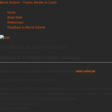
Bernd Scherer – Trainer, Berater & Coach
Home
Brain Walk
Referenzen
Feedback zu Bernd Scherer
Feedback zu Bernd Scherer
Feedback zu Bernd Scherer (Auszug)
Frank Deckert, Geschäftsführer SEIKO Deutschland,
www.seiko.de
„Sehr geehrter Herr Scherer, lieber Bernd,
Seiko und Bernd Scherer Training verbindet seit Jahren eine enge Partnerschaft u
Zusammenarbeit. Im Rahmen von mehrtägigen Seminaren und weiteren Trainingsv
Außendienst und unsere Führungskräfte zu den Themen
o Professionelles Verkaufen
o Training on the Job