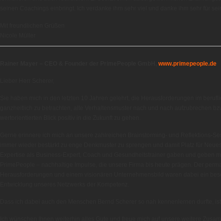
seinen Coachings einbringt. Ich verdanke ihm sehr viel und danke ihm sehr für sein
Mit freundlichen Grüßen
Nicole Müller
Rainer Mayer – CEO & Founder der PrimePeople GmbH,
www.primepeople.de
Lieber Herr Scherer,
Sie haben mich in den letzten 10 Jahren gelehrt, die Herausforderungen im berufl
ganzheitlich zu betrachten, alte Verhaltensmuster nach und nach aufzubrechen b
wertorientierten Blick positiv in die Zukunft zu gehen.
Gerne erinnere ich mich an unsere zahlreichen Brainstorming- und Reflektions-Se
immer wieder bestärkt zu enge Denkmuster zu sprengen und damit Platz für Neues
Expertise als Business-Expert, Coach und Gesundheitstrainer gaben und geben mi
PrimePeople – nachhaltige Impulse, die unsere Firma bis heute prägen. Der perm
Herausforderungen und einem visionären Unternehmensbild waren dabei ein beson
Entwicklung unseres Netzwerks der Kompetenz.
Dass ich dabei auch den Menschen Bernd Scherer so nah kennenlernen durfte, ist
Ich wünschen Ihnen weiterhin alles Gute und freue mich auf unsere weitere Zusa