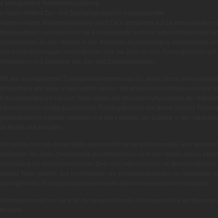
o Management-Teambildungstraining
o Power of Mind Ziel- und Zeitmanagement für Führungskräfte
wurden unsere Vertriebsmitarbeiter durch Dich umfassend auf die Herausforderu
Markenartikeln vorbereitet und die Führungskräfte in ihrem unternehmerischen Fü
Schwerpunkte für den Vertrieb in den Bereichen Kommunikation, insbesondere G
und Präsentation lagen, konzentrierten sich die Ziele bei den Führungskräften auf
Mitarbeitern und Elemente des Ziel- und Zeitmanagements.
Mit den durchgeführten Trainingsmaßnahmen hast Du, lieber Bernd, einen bedeute
Entwicklung von Seiko in den letzten Jahren. Mit einem hochmotivierten und gut v
Führungskräfteteam hat sich Seiko wieder zur führenden Uhrenmarke der Mittelprei
Hervorzuheben ist das ganzheitliche Trainingskonzept von Bernd Scherer Training,
gesundheitliche Aspekte verbindet und dazu beiträgt, die Balance in den Herau
zu finden und zu halten.
Ich möchte mich an dieser Stelle ausdrücklich für die professionelle, aber auch 
bedanken. Bei Seiko Deutschland als Unternehmen ist in den letzten Jahren etwa
Verbindung der unternehmerischen Ziele des Unternehmens mit den individuellen F
starkes Team geformt, das hochmotiviert alle Herausforderungen der Gegenwart u
durchgeführten Trainingsmaßnahmen waren dafür ein wesentlicher Grundstein.
Nochmals herzlichen Dank für die ausgezeichnete Zusammenarbeit, wir freuen un
Projekte.“